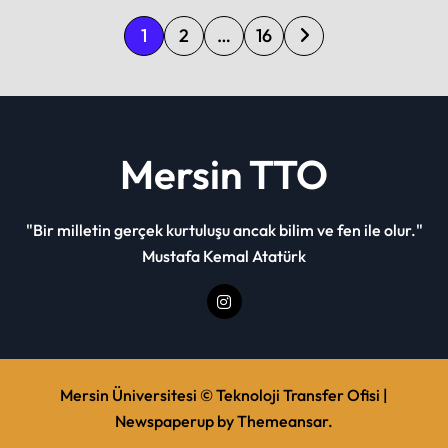
P
1
2
…
16
o
s
t
s
Mersin TTO
p
a
"Bir milletin gerçek kurtuluşu ancak bilim ve fen ile olur."
g
Mustafa Kemal Atatürk
i
n
a
t
Mersin Üniversitesi © Teknoloji Transfer Ofisi
|
Newspaperup
i
by
Themeansar
.