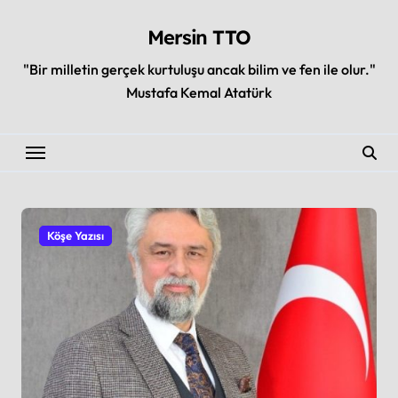
Skip
to
Mersin TTO
content
"Bir milletin gerçek kurtuluşu ancak bilim ve fen ile olur."
Mustafa Kemal Atatürk
Köşe Yazısı