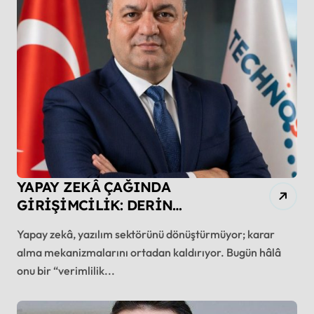
YAPAY ZEKÂ ÇAĞINDA
GİRİŞİMCİLİK: DERİN
TEKNOLOJİDEN EKONOMİK
Yapay zekâ, yazılım sektörünü dönüştürmüyor; karar
DEĞERE DÖNÜŞÜM
alma mekanizmalarını ortadan kaldırıyor. Bugün hâlâ
onu bir “verimlilik...