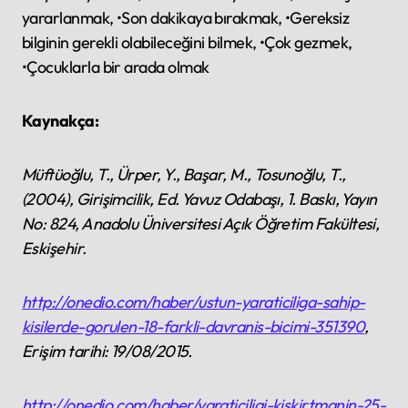
yararlanmak, •Son dakikaya bırakmak, •Gereksiz
bilginin gerekli olabileceğini bilmek, •Çok gezmek,
•Çocuklarla bir arada olmak
Kaynakça:
Müftüoğlu, T., Ürper, Y., Başar, M., Tosunoğlu, T.,
(2004), Girişimcilik, Ed. Yavuz Odabaşı, 1. Baskı, Yayın
No: 824, Anadolu Üniversitesi Açık Öğretim Fakültesi,
Eskişehir.
http://onedio.com/haber/ustun-yaraticiliga-sahip-
kisilerde-gorulen-18-farkli-davranis-bicimi-351390
,
Erişim tarihi: 19/08/2015.
http://onedio.com/haber/yaraticiligi-kiskirtmanin-25-