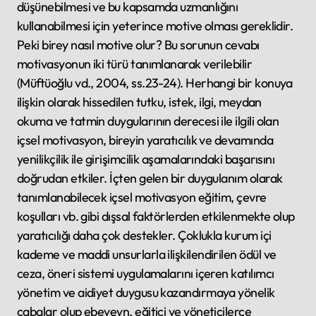
düşünebilmesi ve bu kapsamda uzmanlığını
kullanabilmesi için yeterince motive olması gereklidir.
Peki birey nasıl motive olur? Bu sorunun cevabı
motivasyonun iki türü tanımlanarak verilebilir
(Müftüoğlu vd., 2004, ss.23-24). Herhangi bir konuya
ilişkin olarak hissedilen tutku, istek, ilgi, meydan
okuma ve tatmin duygularının derecesi ile ilgili olan
içsel motivasyon, bireyin yaratıcılık ve devamında
yenilikçilik ile girişimcilik aşamalarındaki başarısını
doğrudan etkiler. İçten gelen bir duygulanım olarak
tanımlanabilecek içsel motivasyon eğitim, çevre
koşulları vb. gibi dışsal faktörlerden etkilenmekte olup
yaratıcılığı daha çok destekler. Çoklukla kurum içi
kademe ve maddi unsurlarla ilişkilendirilen ödül ve
ceza, öneri sistemi uygulamalarını içeren katılımcı
yönetim ve aidiyet duygusu kazandırmaya yönelik
çabalar olup ebeveyn, eğitici ve yöneticilerce