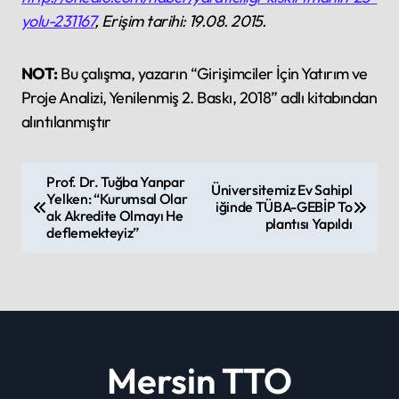
yolu-231167
, Erişim tarihi: 19.08. 2015.
NOT:
Bu çalışma, yazarın “Girişimciler İçin Yatırım ve
Proje Analizi, Yenilenmiş 2. Baskı, 2018” adlı kitabından
alıntılanmıştır
P
Prof. Dr. Tuğba Yanpar
Üniversitemiz Ev Sahipl
Yelken: “Kurumsal Olar
o
iğinde TÜBA-GEBİP To
ak Akredite Olmayı He
plantısı Yapıldı
s
deflemekteyiz”
t
n
a
v
Mersin TTO
i