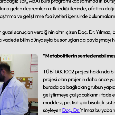
e Başaracağız’ (BİÇABA) burs programı kapsamında iki bu
a gelen depremlerin etkilediği illerinde, afetten doğru
raştırma ve geliştirme faaliyetleri içerisinde bulunmalar
 güzel sonuçları verdiğinin altını çizen Doç. Dr. Yılmaz, 
ısa vadede bilim dünyasıyla bu sonuçları da paylaşmayı h
“Metabolitlerin sentezlenebilmesi
TÜBİTAK 1002 projesi hakkında bilg
projesi olan projenin daha önce ya
burada da bağlı olan grubun yapıd
geliştirmeye çalışacaklarını ifade e
maddesi, pestisit gibi biyolojik s
söyleyen
Doç. Dr.
Yılmaz bu yaban