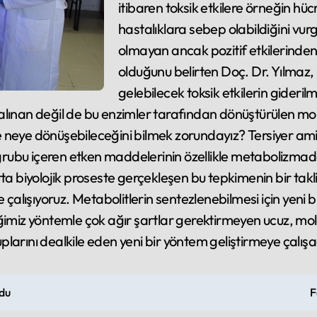
itibaren toksik etkilere örneğin hüc
hastalıklara sebep olabildiğini vurgu
olmayan ancak pozitif etkilerinden
olduğunu belirten Doç. Dr. Yılmaz
gelebilecek toksik etkilerin gideri
ınan değil de bu enzimler tarafından dönüştürülen molekü
de neye dönüşebileceğini bilmek zorundayız? Tersiyer amin
n grubu içeren etken maddelerinin özellikle metabolizma
ta biyolojik proseste gerçekleşen bu tepkimenin bir takl
e çalışıyoruz. Metabolitlerin sentezlenebilmesi için yeni
eğimiz yöntemle çok ağır şartlar gerektirmeyen ucuz, mo
larını dealkile eden yeni bir yöntem geliştirmeye çalışa
ldu
F