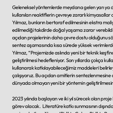
Geleneksel yöntemlerde meydana gelen yan ya da
kullanılan reaktiflerin çevreye zararlı kimyasallar
Yılmaz, bunların bertaraf edilmesinin ekstra mali
edilmediği takdirde doğal yaşama zarar verebildiğ
açıdan projelerinin daha çevre dostu olduğunu s
sentez aşamasında kısa sürede yüksek verimlerde
Yılmaz, “Projemizde aslında yeni bir teknik keşfi
geliştirilmesi hedefleniyor. Son yıllarda çokça ku
kullanarak katkılayabileceğimiz maddeleri belirley
çalışıyoruz. Bu açıdan amitlerin sentezlenmesine 
dünyada olmayan yeni bir yöntemin geliştirilmesin
2023 yılında başlayan ve iki yıl sürecek olan pro
görev alacak. Literatüre katkı sunmasının dışında 