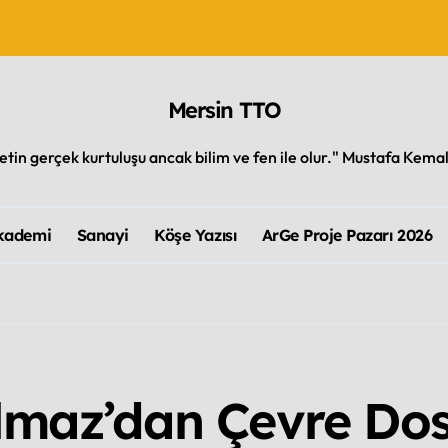
Mersin TTO
 Akreditasyon Almaya Hak Kazandı
vasyondaki Paradigma Değişimini Yakalayabilmek
letin gerçek kurtuluşu ancak bilim ve fen ile olur." Mustafa Kema
 Bir Akademik Yolculuk
kademi
Sanayi
Köşe Yazısı
ArGe Proje Pazarı 2026
?
K: DERİN TEKNOLOJİDEN EKONOMİK DEĞERE DÖNÜŞÜM
ılmaz’dan Çevre Dos