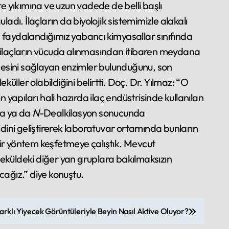
re yıkımına ve uzun vadede de belli başlı
ladı. İlaçların da biyolojik sistemimizle alakalı
 faydalandığımız yabancı kimyasallar sınıfında
, ilaçların vücuda alınmasından itibaren meydana
lmesini sağlayan enzimler bulunduğunu, son
ller olabildiğini belirtti. Doç. Dr. Yılmaz: “O
 yapıları hali hazırda ilaç endüstrisinde kullanılan
da ya da
N
-Dealkilasyon sonucunda
idini geliştirerek laboratuvar ortamında bunların
 bir yöntem keşfetmeye çalıştık. Mevcut
leküldeki diğer yan gruplara bakılmaksızın
cağız.” diye konuştu.
arklı Yiyecek Görüntüleriyle Beyin Nasıl Aktive Oluyor?