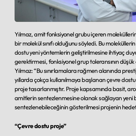
Yılmaz, amit fonksiyonel grubu içeren moleküllerin 
bir molekül sınıfı olduğunu söyledi. Bu molekülle
dostu yeni yöntemlerin geliştirilmesine ihtiyaç duy
gerektirmesi, fonksiyonel grup toleransının düşük o
Yılmaz: “Bu sınırlamalara rağmen alanında prestijl
yıllarda çokça kullanılmaya başlanan çevre dostu ve
proje tasarlanmıştır. Proje kapsamında basit, ar
amitlerin sentezlenmesine olanak sağlayan yeni bir 
sentezlenebileceğinin gösterilmesi projenin hedefl
“Çevre dostu proje”