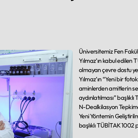
Üniversitemiz Fen Fakültesi Kimya Bölümü öğretim üyesi Doç. Dr. Özgür
Yılmaz’ın kabul edilen 
olmayan çevre dostu yeni
Yılmaz’ın “Yeni bir foto
aminlerden amitlerin s
aydınlatılması” başlıklı
N-Dealkilasyon Tepkimes
Yeni Yöntemin Geliştiril
başlıklı TÜBİTAK 1002 p