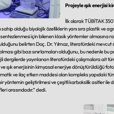
Projeyle ışık enerjisi 
İlk olarak TÜBİTAK 3501
sahip olduğu biyolojik özelliklerin yanı sıra plastik ve a
rin sentezlenmesi için bilenen klasik yöntemler olmasına
ulduğunu belirten Doç. Dr. Yılmaz, literatürdeki mevcut sı
lması gibi bazı sınırlamaları olduğunu, bu nedenle bu proj
i dergilerde yayınlanan literatürdeki çalışmalara ait tüm
 ışık enerjisinin kimyasal enerjiye dönüştürüldüğü fotore
omatik ve ilaç etken maddesi olan kompleks yapıdaki tü
yöntemin geliştirilmesi ve çeşitli karboksilik asitler ile
eri arasındadır.” dedi.