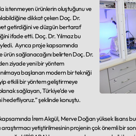
 istenmeyen ürünlerin oluştuğunu ve
 olabildiğine dikkat çeken Doç. Dr.
yet getirdiğini ve düzgün bertaraf
ini ifade etti. Doç. Dr. Yılmaz bu
öyledi. Ayrıca proje kapsamında
 ürün sağlanacağını belirten Doç. Dr.
nden ziyade yeni bir yöntem
llanılmaya başlanan modern bir tekniği
ip etkili bir yöntem geliştirmeye
olanak sağlayan, Türkiye’de ve
i hedefliyoruz.” şeklinde konuştu.
je kapsamında İrem Akgül, Merve Doğan yüksek lisans burs
araştırmacı yetiştirilmesinin projenin çok önemli bir so