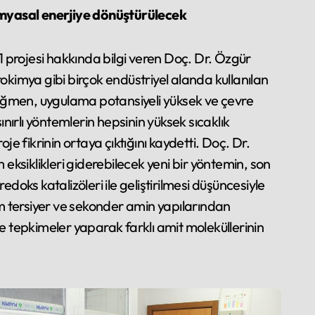
kimyasal enerjiye dönüştürülecek
 projesi hakkında bilgi veren Doç. Dr. Özgür
grokimya gibi birçok endüstriyel alanda kullanılan
 rağmen, uygulama potansiyeli yüksek ve çevre
nırlı yöntemlerin hepsinin yüksek sıcaklık
e fikrinin ortaya çıktığını kaydetti. Doç. Dr.
 eksiklikleri giderebilecek yeni bir yöntemin, son
doks katalizöleri ile geliştirilmesi düşüncesiyle
m tersiyer ve sekonder amin yapılarından
 de tepkimeler yaparak farklı amit moleküllerinin