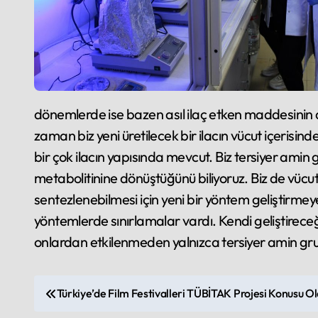
dönemlerde ise bazen asıl ilaç etken maddesinin al
zaman biz yeni üretilecek bir ilacın vücut içerisin
bir çok ilacın yapısında mevcut. Biz tersiyer ami
metabolitinine dönüştüğünü biliyoruz. Biz de vücut
sentezlenebilmesi için yeni bir yöntem geliştirmey
yöntemlerde sınırlamalar vardı. Kendi geliştirec
onlardan etkilenmeden yalnızca tersiyer amin grup
P
Türkiye’de Film Festivalleri TÜBİTAK Projesi Konusu O