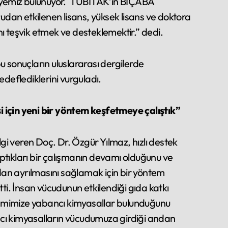
rsiyemiz bulunuyor. TÜBİTAK’ın BİÇABA
dan etkilenen lisans, yüksek lisans ve doktora
ını teşvik etmek ve desteklemektir.” dedi.
bu sonuçların uluslararası dergilerde
edeflediklerini vurguladı.
 için yeni bir yöntem keşfetmeye çalıştık”
i veren Doç. Dr. Özgür Yılmaz, hızlı destek
ptıkları bir çalışmanın devamı olduğunu ve
an ayrılmasını sağlamak için bir yöntem
tti. İnsan vücudunun etkilendiği gıda katkı
istemimize yabancı kimyasallar bulunduğunu
cı kimyasalların vücudumuza girdiği andan