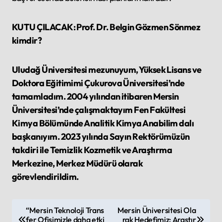
KUTU ÇILACAK: Prof. Dr. Belgin Gözmen Sönmez
kimdir?
Uludağ Üniversitesi mezunuyum, Yüksek Lisans ve
Doktora Eğitimimi Çukurova Üniversitesi’nde
tamamladım. 2004 yılından itibaren Mersin
Üniversitesi’nde çalışmaktayım Fen Fakültesi
Kimya Bölümünde Analitik Kimya Anabilim dalı
başkanıyım. 2023 yılında Sayın Rektörümüzün
takdiri ile Temizlik Kozmetik ve Araştırma
Merkezine, Merkez Müdürü olarak
görevlendirildim.
P
“Mersin Teknoloji Trans
Mersin Üniversitesi Ola
fer Ofisimizle daha etki
rak Hedefimiz: Araştır