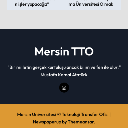
o
n işler yapacağız”
ma Üniversitesi Olmak
s
t
n
a
v
Mersin TTO
i
g
"Bir milletin gerçek kurtuluşu ancak bilim ve fen ile olur."
a
Mustafa Kemal Atatürk
t
i
o
n
Mersin Üniversitesi © Teknoloji Transfer Ofisi
|
Newspaperup
by
Themeansar
.