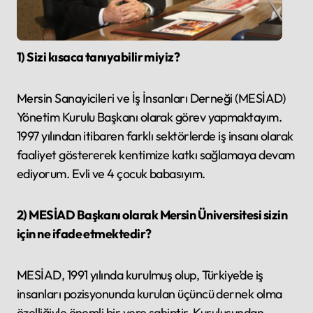
1) Sizi kısaca tanıyabilir miyiz?
Mersin Sanayicileri ve İş İnsanları Derneği (MESİAD)
Yönetim Kurulu Başkanı olarak görev yapmaktayım.
1997 yılından itibaren farklı sektörlerde iş insanı olarak
faaliyet göstererek kentimize katkı sağlamaya devam
ediyorum. Evli ve 4 çocuk babasıyım.
2) MESİAD Başkanı olarak Mersin Üniversitesi sizin
için ne ifade etmektedir?
MESİAD, 1991 yılında kurulmuş olup, Türkiye’de iş
insanları pozisyonunda kurulan üçüncü dernek olma
özelliğiyle önemli bir yere sahiptir. Kuruluşundan