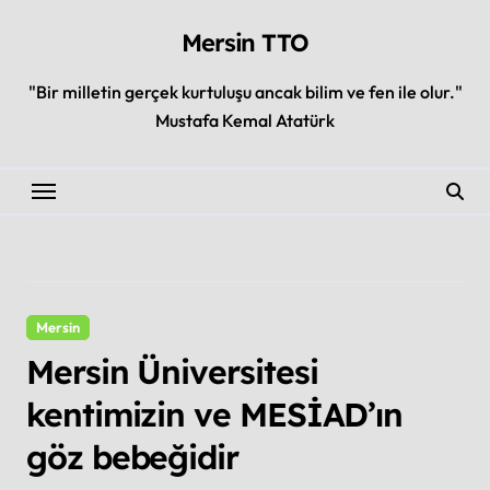
Skip
to
Mersin TTO
content
"Bir milletin gerçek kurtuluşu ancak bilim ve fen ile olur."
Mustafa Kemal Atatürk
Mersin
Mersin Üniversitesi
kentimizin ve MESİAD’ın
göz bebeğidir