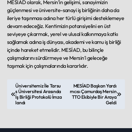
MESİAD olarak, Mersin’in gelişimi, sanayimizin
güçlenmesi ve üniversite-sanayi iş birliğinin daha da
ileriye taşınması adına her türlü girişimi desteklemeye
devam edeceğiz. Kentimizin potansiyelini en üst
seviyeye çıkarmak, yerel ve ulusal kalkınmaya katkı
sağlamak adına iş dünyası, akademi ve kamu iş birliği
içinde hareket etmelidir. MESİAD, bu bilinçle
çalışmalarını sürdürmeye ve Mersin’i geleceğe
taşımak için çalışmalarında kararlıdır.
P
Üniversitemiz İle Tarsu
MESİAD Başkan Yardı
s Üniversitesi Arasında
mcısı Çamurdaş Mersin
o
İş Birliği Protokolü İmza
TTO Ekibiyle Bir Araya
s
landı
Geldi
t
n