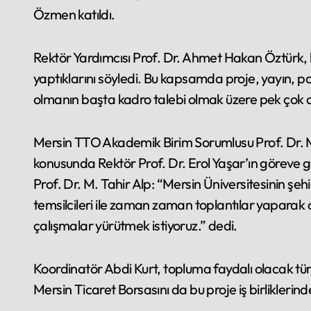
Özmen katıldı.
Rektör Yardımcısı Prof. Dr. Ahmet Hakan Öztürk, 
yaptıklarını söyledi. Bu kapsamda proje, yayın, pa
olmanın başta kadro talebi olmak üzere pek çok ar
Mersin TTO Akademik Birim Sorumlusu Prof. Dr. M
konusunda Rektör Prof. Dr. Erol Yaşar’ın göreve gel
Prof. Dr. M. Tahir Alp: “Mersin Üniversitesinin şe
temsilcileri ile zaman zaman toplantılar yaparak o
çalışmalar yürütmek istiyoruz.” dedi.
Koordinatör Abdi Kurt, topluma faydalı olacak tüm p
Mersin Ticaret Borsasını da bu proje iş birliklerind