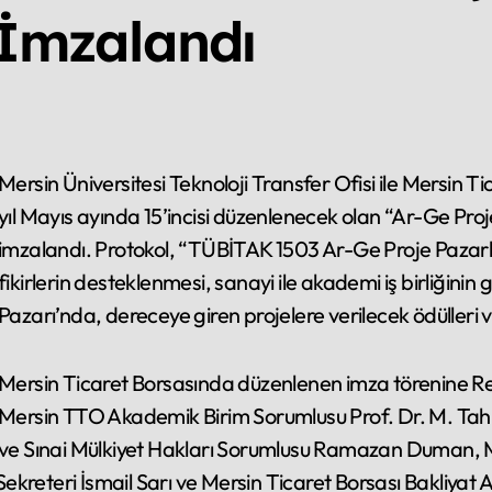
 İmzalandı
rsitesi Teknoloji Transfer Ofisi ile Mersin Ticaret Borsası arasında 12 Mart 2026 tarihinde bu
yıl Mayıs ayında 15’incisi düzenlenecek olan “Ar-Ge Proje P
imzalandı. Protokol, “TÜBİTAK 1503 Ar-Ge Proje Pazar
fikirlerin desteklenmesi, sanayi ile akademi iş birliğinin
Pazarı’nda, dereceye giren projelere verilecek ödülleri ve 
Mersin Ticaret Borsasında düzenlenen imza törenine Re
Mersin TTO Akademik Birim Sorumlusu Prof. Dr. M. Tahir
ve Sınai Mülkiyet Hakları Sorumlusu Ramazan Duman, M
Sekreteri İsmail Sarı ve Mersin Ticaret Borsası Bakliy