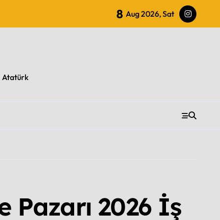
8
Aug 2026, Sat
l Atatürk
je Pazarı 2026 İş