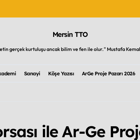
Mersin TTO
 Akreditasyon Almaya Hak Kazandı
vasyondaki Paradigma Değişimini Yakalayabilmek
letin gerçek kurtuluşu ancak bilim ve fen ile olur." Mustafa Kema
 Bir Akademik Yolculuk
kademi
Sanayi
Köşe Yazısı
ArGe Proje Pazarı 2026
?
K: DERİN TEKNOLOJİDEN EKONOMİK DEĞERE DÖNÜŞÜM
rsası ile Ar-Ge Pro