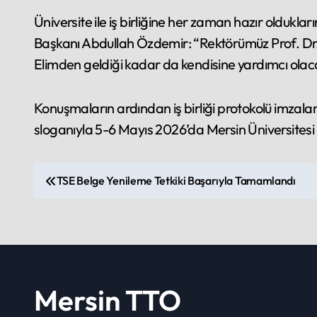
Üniversite ile iş birliğine her zaman hazır oldukla
Başkanı Abdullah Özdemir: “Rektörümüz Prof. Dr. 
Elimden geldiği kadar da kendisine yardımcı olac
Konuşmaların ardından iş birliği protokolü imzalan
sloganıyla 5-6 Mayıs 2026’da Mersin Üniversitesi 
P
TSE Belge Yenileme Tetkiki Başarıyla Tamamlandı
o
s
t
n
Mersin TTO