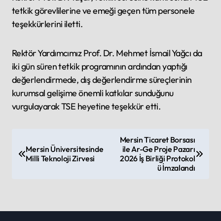
tetkik görevlilerine ve emeği geçen tüm personele
teşekkürlerini iletti.
Rektör Yardımcımız Prof. Dr. Mehmet İsmail Yağcı da
iki gün süren tetkik programının ardından yaptığı
değerlendirmede, dış değerlendirme süreçlerinin
kurumsal gelişime önemli katkılar sunduğunu
vurgulayarak TSE heyetine teşekkür etti.
P
Mersin Ticaret Borsası
Mersin Üniversitesinde
ile Ar-Ge Proje Pazarı
o
Milli Teknoloji Zirvesi
2026 İş Birliği Protokol
s
ü İmzalandı
t
n
a