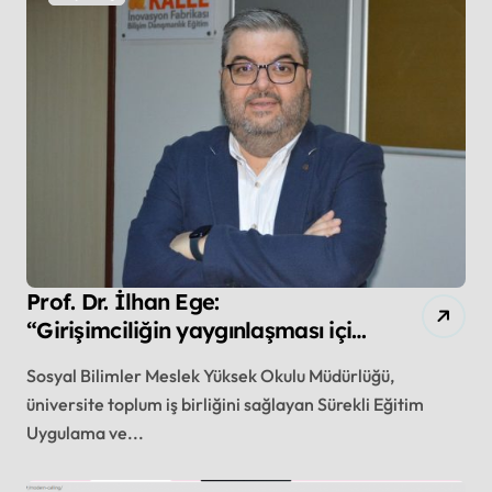
Prof. Dr. İlhan Ege:
“Girişimciliğin yaygınlaşması için
elimizi taşın altına koyduk”
Sosyal Bilimler Meslek Yüksek Okulu Müdürlüğü,
üniversite toplum iş birliğini sağlayan Sürekli Eğitim
Uygulama ve...