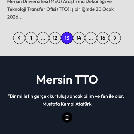
Mersin Üniversitesi (MEÜ) Araştırma Dekanlığı ve
Teknoloji Transfer Ofisi (TTO) iş birliğinde 20 Ocak
2026...
P
1
…
12
13
14
…
16
o
s
t
s
Mersin TTO
p
a
"Bir milletin gerçek kurtuluşu ancak bilim ve fen ile olur."
g
Mustafa Kemal Atatürk
i
n