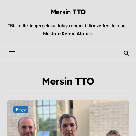
Skip
to
Mersin TTO
content
"Bir milletin gerçek kurtuluşu ancak bilim ve fen ile olur."
Mustafa Kemal Atatürk
Mersin TTO
Proje