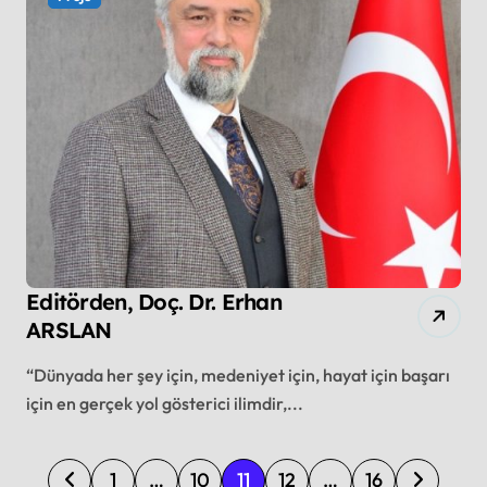
Editörden, Doç. Dr. Erhan
ARSLAN
“Dünyada her şey için, medeniyet için, hayat için başarı
için en gerçek yol gösterici ilimdir,...
P
1
…
10
11
12
…
16