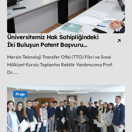
Üniversitemiz Hak Sahipliğindeki
İki Buluşun Patent Başvuru
Süreci Tamamlandı İki Buluşun
Mersin Teknoloji Transfer Ofisi (TTO) Fikri ve Sınai
Patent Başvurusu ise Yolda
Mülkiyet Kurulu Toplantısı Rektör Yardımcımız Prof.
Dr....
Proje