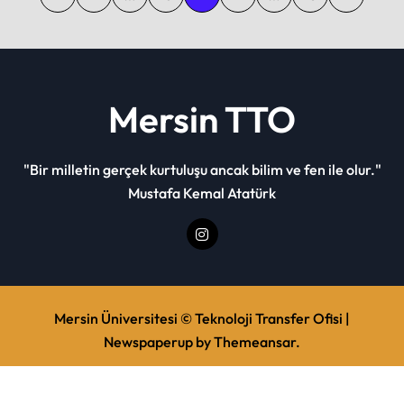
o
s
t
s
Mersin TTO
p
a
"Bir milletin gerçek kurtuluşu ancak bilim ve fen ile olur."
g
Mustafa Kemal Atatürk
i
n
a
t
Mersin Üniversitesi © Teknoloji Transfer Ofisi
|
i
Newspaperup
by
Themeansar
.
o
Gizlilik Politikası
E-Bülten Künye
İletişim