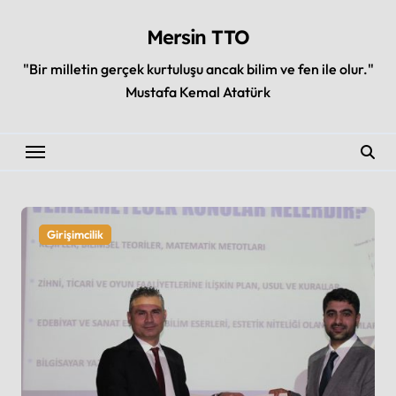
Skip
to
Mersin TTO
content
"Bir milletin gerçek kurtuluşu ancak bilim ve fen ile olur."
Mustafa Kemal Atatürk
Girişimcilik